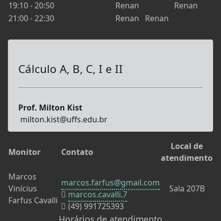
19:10 - 20:50
Renan
Renan
21:00 - 22:30
Renan
Renan
Cálculo A, B, C, I e II
Prof. Milton Kist
milton.kist@uffs.edu.br
Local de
Monitor
Contato
atendimento
Marcos
marcos.farfus@gmail.com
Vinícius
Sala 207B
marcos.cavalli.7
Farfus Cavalli
(49) 991725393
Horários de atendimento