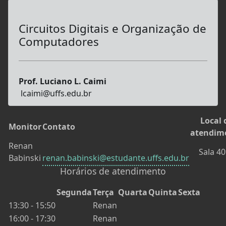
Circuitos Digitais e Organização de
Computadores
Prof. Luciano L. Caimi
lcaimi@uffs.edu.br
Local 
Monitor
Contato
atendim
Renan
Sala 4
Babinski
renan.babinski@estudante.uffs.edu.br
Horários de atendimento
Segunda
Terça
Quarta
Quinta
Sexta
13:30 - 15:50
Renan
16:00 - 17:30
Renan